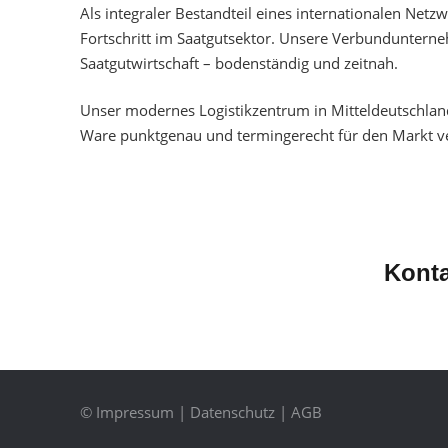
Als integraler Bestandteil eines internationalen Netz
Fortschritt im Saatgutsektor. Unsere Verbunduntern
Saatgutwirtschaft – bodenständig und zeitnah.
Unser modernes Logistikzentrum in Mitteldeutschland
Ware punktgenau und termingerecht für den Markt v
Konta
©
Impressum
|
Datenschutz
|
AGB